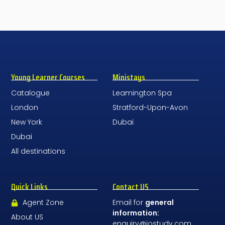
Young Learner Courses
Ministays
Catalogue
Leamington Spa
London
Stratford-Upon-Avon
New York
Dubai
Dubai
All destinations
Quick Links
Contact US
Agent Zone
Email for
general
information:
About US
enquiry@jostudy.com